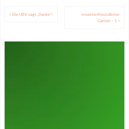
Beitragsnavigation
Die UBV sagt „Danke“!
Insektenfreundlicher
Garten – 1