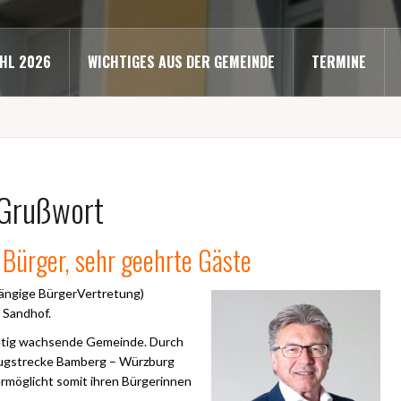
HL 2026
WICHTIGES AUS DER GEMEINDE
TERMINE
Grußwort
Bürger, sehr geehrte Gäste
hängige BürgerVertretung)
 Sandhof.
tetig wachsende Gemeinde. Durch
 Zugstrecke Bamberg – Würzburg
ermöglicht somit ihren Bürgerinnen