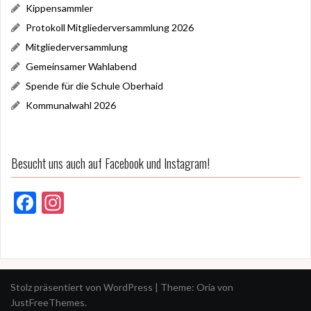
Kippensammler
Protokoll Mitgliederversammlung 2026
Mitgliederversammlung
Gemeinsamer Wahlabend
Spende für die Schule Oberhaid
Kommunalwahl 2026
Besucht uns auch auf Facebook und Instagram!
F
In
ac
st
e
a
b
gr
o
a
Stolz präsentiert von WordPress
|
Theme:
Oria
von
JustFreeThemes.