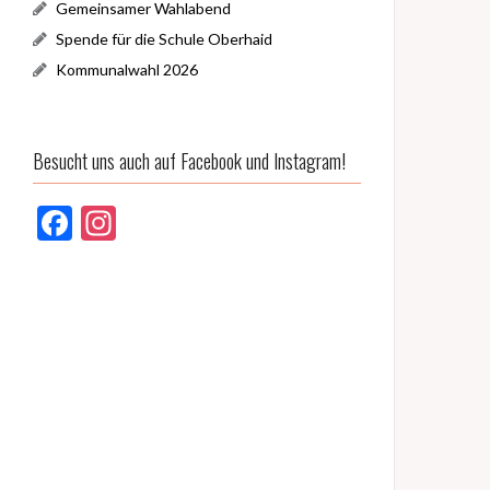
Gemeinsamer Wahlabend
Spende für die Schule Oberhaid
Kommunalwahl 2026
Besucht uns auch auf Facebook und Instagram!
F
In
ac
st
e
a
b
gr
o
a
o
m
k