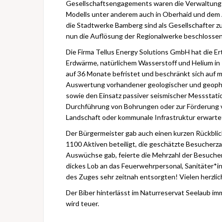
Gesellschaftsengagements waren die Verwaltung de
Modells unter anderem auch in Oberhaid und dem 
die Stadtwerke Bamberg sind als Gesellschafter z
nun die Auflösung der Regionalwerke beschlossen
Die Firma Tellus Energy Solutions GmbH hat die Er
Erdwärme, natürlichem Wasserstoff und Helium in 
auf 36 Monate befristet und beschränkt sich auf m
Auswertung vorhandener geologischer und geophys
sowie den Einsatz passiver seismischer Messstati
Durchführung von Bohrungen oder zur Förderung vo
Landschaft oder kommunale Infrastruktur erwarte
Der Bürgermeister gab auch einen kurzen Rückblic
1100 Aktiven beteiligt, die geschätzte Besucher
Auswüchse gab, feierte die Mehrzahl der Besucher
dickes Lob an das Feuerwehrpersonal, Sanitäter*i
des Zuges sehr zeitnah entsorgten! Vielen herzli
Der Biber hinterlässt im Naturreservat Seelaub i
wird teuer.