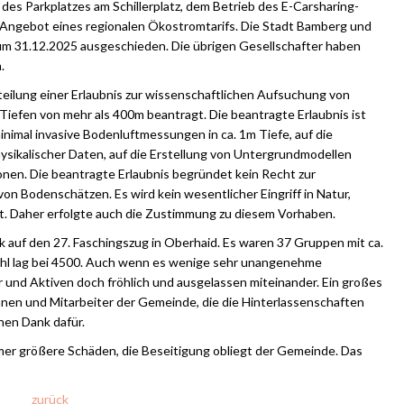
s Parkplatzes am Schillerplatz, dem Betrieb des E-Carsharing-
Angebot eines regionalen Ökostromtarifs. Die Stadt Bamberg und
um 31.12.2025 ausgeschieden. Die übrigen Gesellschafter haben
.
teilung einer Erlaubnis zur wissenschaftlichen Aufsuchung von
Tiefen von mehr als 400m beantragt. Die beantragte Erlaubnis ist
inimal invasive Bodenluftmessungen in ca. 1m Tiefe, auf die
ikalischer Daten, auf die Erstellung von Untergrundmodellen
onen. Die beantragte Erlaubnis begründet kein Recht zur
n Bodenschätzen. Es wird kein wesentlicher Eingriff in Natur,
t. Daher erfolgte auch die Zustimmung zu diesem Vorhaben.
k auf den 27. Faschingszug in Oberhaid. Es waren 37 Gruppen mit ca.
zahl lag bei 4500. Auch wenn es wenige sehr unangenehme
 und Aktiven doch fröhlich und ausgelassen miteinander. Ein großes
nnen und Mitarbeiter der Gemeinde, die die Hinterlassenschaften
chen Dank dafür.
mmer größere Schäden, die Beseitigung obliegt der Gemeinde. Das
zurück